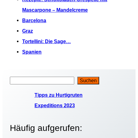
Mascarpone – Mandelcreme
Barcelona
Graz
Tortellini: Die Sage…
Spanien
Suchen
S
u
Tipps zu Hurtigruten
c
Expeditions 2023
h
e
Häufig aufgerufen:
n