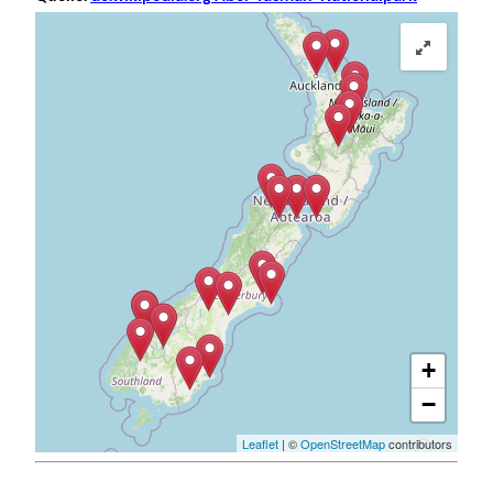
+
−
Leaflet
| ©
OpenStreetMap
contributors