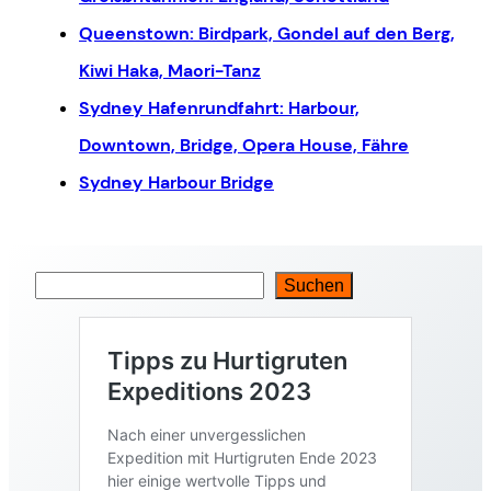
Queenstown: Birdpark, Gondel auf den Berg,
Kiwi Haka, Maori-Tanz
Sydney Hafenrundfahrt: Harbour,
Downtown, Bridge, Opera House, Fähre
Sydney Harbour Bridge
Suchen
S
u
c
h
e
n