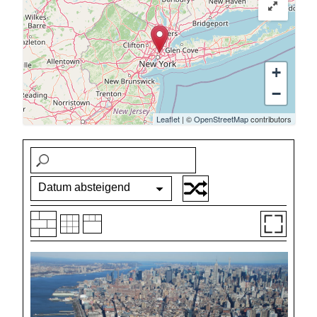
+
−
Leaflet
| ©
OpenStreetMap
contributors