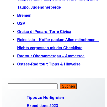
Taupo, Jugendherberge
Bremen
USA
Orciao di Pesaro: Torre Civica
Reiseliste – Koffer packen Alles mitnehmen –
Nichts vergessen mit der Checkliste
Radtour Oberammergau – Ammersee
Ostsee-Radltour: Tipps & Hinweise
Suchen
S
u
Tipps zu Hurtigruten
c
Expeditions 2023