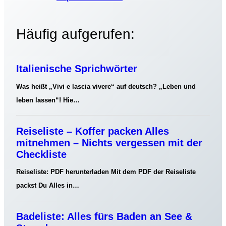
h
e
Häufig aufgerufen:
n