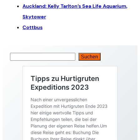
Auckland: Kelly Tarlton’s Sea Life Aquarium,
Skytower
Cottbus
Suchen
S
u
c
h
e
n