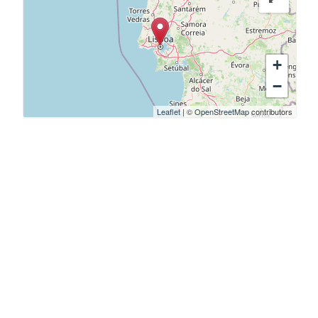
+
−
Leaflet
| ©
OpenStreetMap
contributors