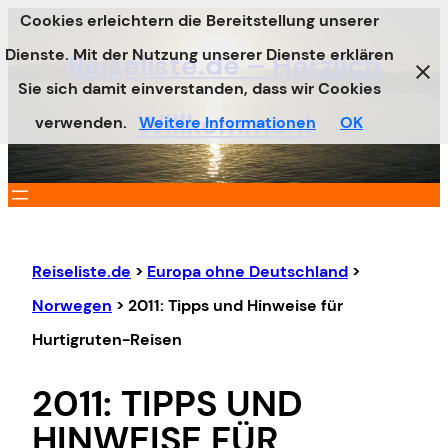
Cookies erleichtern die Bereitstellung unserer
Zum
Dienste. Mit der Nutzung unserer Dienste erklären
Inhalt
Reiseliste.de – Herzlich
Sie sich damit einverstanden, dass wir Cookies
springen
Willkommen!
verwenden.
Weitere Informationen
OK
Reiseliste.de
>
Europa ohne Deutschland
>
Norwegen
>
2011: Tipps und Hinweise für
Hurtigruten-Reisen
2011: TIPPS UND
HINWEISE FÜR