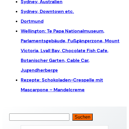
Sydney, Australien
Sydney, Downtown etc.
Dortmund
Wellington: Te Papa Nationalmuseum,
Parlamentsgebäude, Fußgängerzone, Mount
Victoria, Lyall Bay, Chocolate Fish Cafe,
Botanischer Garten, Cable Car,
Jugendherberge
Rezepte: Schokoladen-Crespelle mit
Mascarpone – Mandelcreme
Suchen
S
u