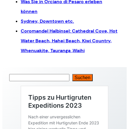
Was Sie in Orciano di Pesaro erleben
können
Sydney, Downtown etc.
Coromandel Halbinsel: Cathedral Cove, Hot
Water Beach, Hahei Beach, Kiwi Country,
Whenuakite, Tauranga ,Waihi
Suchen
S
u
c
h
e
n